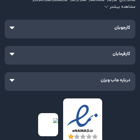
مشاهده بیشتر
کارگر تراشکاری
لوله کش
مدیر تأسیسات مکانیک
مدیر نگهداری و تعمیرات
نصاب
نصاب کرکره برقی
کارجویان
نصاب دوربین مداربسته
نقاش خودرو
نقاش
سرپرست دفتر فنی
جوشکار
اپراتور CNC
تراشکار
مونتاژکار
تکنسین مکانیک
تکنسین برق
کارفرمایان
نگهداری و تعمیرات
تاسیسات
نقاش ساختمان
درباره جاب ویژن