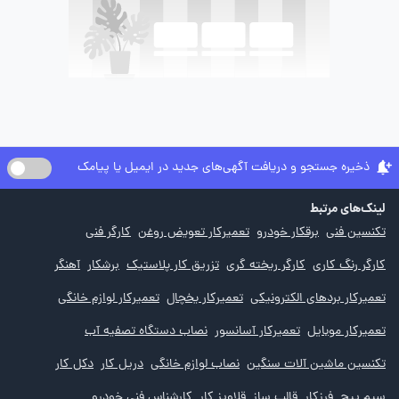
ذخیره جستجو و دریافت آگهی‌های جدید در ایمیل یا پیامک
لینک‌های مرتبط
تکنسین فنی
برقکار خودرو
تعمیرکار تعویض روغن
کارگر فنی
کارگر رنگ کاری
کارگر ریخته گری
تزریق کار پلاستیک
برشکار
آهنگر
تعمیرکار بردهای الکترونیکی
تعمیرکار یخچال
تعمیرکار لوازم خانگی
تعمیرکار موبایل
تعمیرکار آسانسور
نصاب دستگاه تصفیه آب
تکنسین ماشین آلات سنگین
نصاب لوازم خانگی
دریل کار
دکل کار
سیم پیچ
فرزکار
قالب ساز
قلاویز کار
کارشناس فنی خودرو