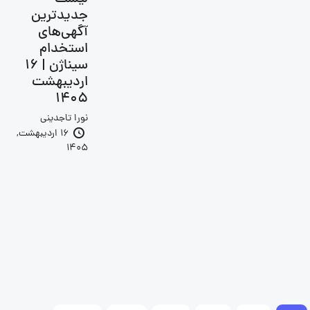
جدیدترین
آگهی‌های
استخدام
سیناژن | 16
اردیبهشت
1405
نورا تاجدینی
16 اردیبهشت,
1405