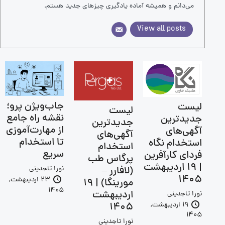
می‌دانم و همیشه آماده یادگیری چیز‌های جدید هستم.
View all posts
جاب‌ویژن پرو؛
لیست
لیست
نقشه راه جامع
جدیدترین
جدیدترین
از مهارت‌آموزی
آگهی‌های
آگهی‌های
تا استخدام
استخدام نگاه
استخدام
سریع
فردای کارآفرین
پرگاس طب
| 19 اردیبهشت
(لافارر –
نورا تاجدینی
1405
23 اردیبهشت,
مورینگا) | 19
1405
اردیبهشت
نورا تاجدینی
19 اردیبهشت,
1405
1405
نورا تاجدینی