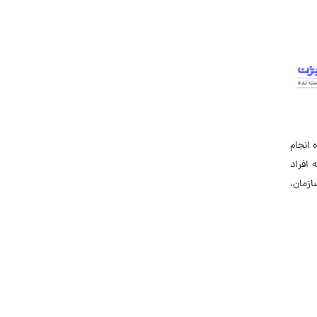
جاب‌ویژن
حقوق و دستمزد
رزومه
زندگی شغلی بهتر
فریلنسر
قانون کار
 انجام
کارفرمایان
 افراد
گزارش‌های آماری
زمان،
مصاحبه شغلی
معرفی شرکت ها
معرفی متخصصان منابع انسانی
معرفی مشاغل
نمایشگاه کار