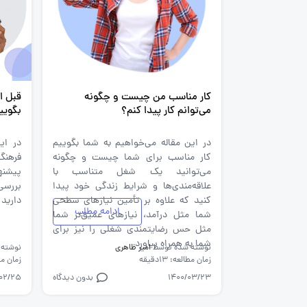
کار مناسب من چیست و چگونه
قبل ا
می‌توانم کار پیدا کنم؟
بگویید، این 
در این مقاله می‌خواهیم به شما بگوییم
در ای
کار مناسب برای شما چیست و چگونه
فرهنگ
می‌توانید یک شغل متناسب با
پیشنه
علاقه‌مندی‌ها و شرایط زندگی خود پیدا
بررسی
کنید که علاوه بر تأمین نیازهای سطحی
دارید 
ادامه مطلب
شما مثل درآمد، نیازهای عمیق‌تر شما
مثل حس رضایتمندی شغلی را نیز برای
شما به همراه بیاورد
نوشته شده توسط
امیر ظاهری
نوشته
زمان مطالعه: 13دقیقه
زمان مطالع
1400/03/23
بدون دیدگاه
/02/25