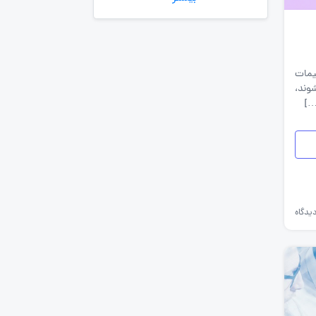
به‌روزرسانی‌های سایت
(کارجویی)
تست‌های شخصیت‌ شناسی
یمات
جاب‌ویژن
وند،
…]
حقوق و دستمزد
رزومه
زندگی شغلی بهتر
فریلنسر
قانون کار
یدگاه
کارفرمایان
گزارش‌های آماری
مصاحبه شغلی
معرفی شرکت ها
معرفی متخصصان منابع انسانی