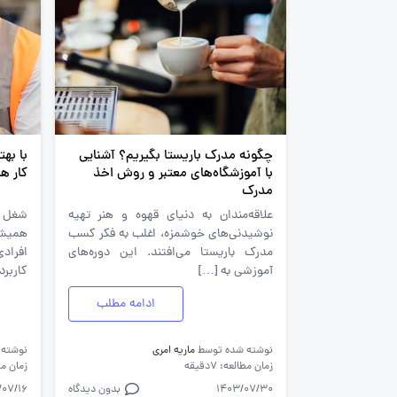
چگونه مدرک باریستا بگیریم؟ آشنایی
با بهت
با آموزشگاه‌های معتبر و روش اخذ
کار ه
مدرک
علاقه‌مندان به دنیای قهوه و هنر تهیه
شغل ه
نوشیدنی‌های خوشمزه، اغلب به فکر کسب
همیشگ
مدرک باریستا می‌افتند. این دوره‌های
افراد
آموزشی به […]
کاربرد
ادامه مطلب
نوشته شده توسط
ماریه امری
نوشته
زمان مطالعه: 7دقیقه
زمان مطالع
1403/07/30
بدون دیدگاه
/07/16