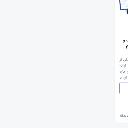
 و
م
لی از
رائه
پاره
ن با
یدگاه