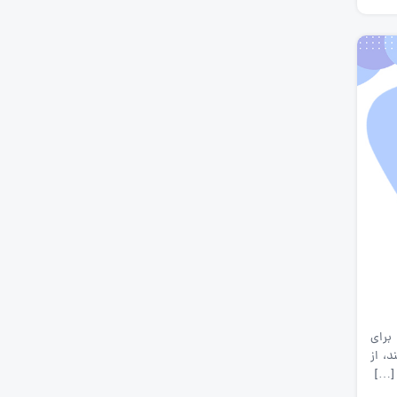
برای
، از
[…]