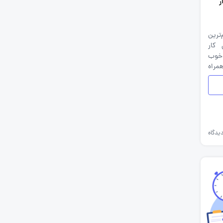
ر
ترین
 کار
 خوب
مراه
یدگاه