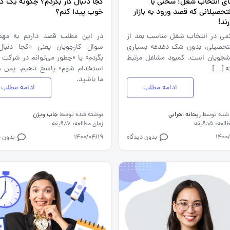
ای انتخاب شغل؛ سخنی با
کجا دنبال کار بگردم؟ چگونه یک کا
لتحصیلانی که قصد ورود به بازار
خوب پیدا کنم؟
رند!
می در انتخاب شغل مناسب بعد از
در این مطلب قصد داریم به مهم‌
التحصیلی، بدون شک دغدغه بسیاری
سوال کارجویان یعنی «کجا دنبال
نشجویان است. کمبود مشاغل مرتبط
بگردم» یا «چطور می‌توانم در شرکت
ه […]
استخدام شوم» پاسخ دهیم. پس ه
ما باشید.
ادامه مطلب
ادامه مطلب
 شده توسط
ریحانه اهرابی
نوشته شده توسط
جاب ویژن
ه: 5دقیقه
زمان مطالعه: 7دقیقه
1400
بدون دیدگاه
1400/04/19
بدون د