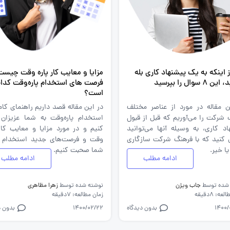
ز اینکه به یک پیشنهاد کاری بله
مزایا و معایب کار پاره وقت چیست
8 سوال را بپرسید
فرصت های استخدام پاره‌وقت کدا
است؟
ن مقاله در مورد از عناصر مختلف
در این مقاله قصد داریم راهنمای کام
 شرکت را می‌آوریم که قبل از قبول
استخدام پاره‌وقت به شما عزیزان ا
اد کاری، به وسیله آنها می‌توانید
کنیم و در مورد مزایا و معایب کار 
 کنید که با فرهنگ شرکت سازگاری
وقت و فرصت‌های جدید استخدام آ
یا خیر.
شما صحبت کنیم.
ادامه مطلب
ادامه مطلب
 شده توسط
جاب ویژن
نوشته شده توسط
زهرا مظاهری
ه: 8دقیقه
زمان مطالعه: 7دقیقه
1400
بدون دیدگاه
1400/02/22
بدون د