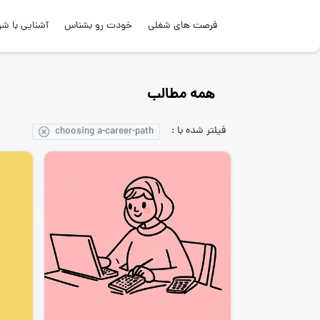
فرصت های شغلی
خودت رو بشناس
آشنایی با شر
همه مطالب
فیلتر شده با :
choosing a-career-path