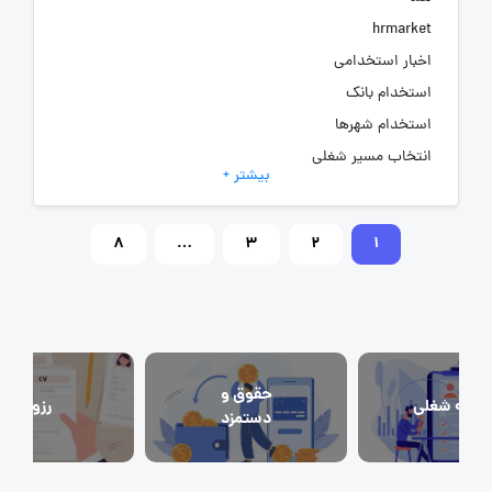
hrmarket
اخبار استخدامی
استخدام بانک
استخدام شهرها
انتخاب مسیر شغلی
بیشتر +
به‌روزرسانی‌های سایت (کارجویی)
تست‌های شخصیت‌ شناسی
8
…
3
2
1
جاب‌ویژن
حقوق و دستمزد
رزومه
زندگی شغلی بهتر
فریلنسر
حقوق و
احبه شغلی
رزومه
قانون کار
دستمزد
کارفرمایان
گزارش‌های آماری