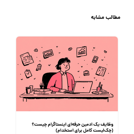
جاب‌ویژن
حقوق و دستمزد
مطالب مشابه
رزومه
زندگی شغلی بهتر
فریلنسر
قانون کار
کارفرمایان
گزارش‌های آماری
مصاحبه شغلی
معرفی شرکت ها
معرفی متخصصان منابع انسانی
معرفی مشاغل
نمایشگاه کار
وظایف یک ادمین حرفه‌ای اینستاگرام چیست؟
(چک‌لیست کامل برای استخدام)