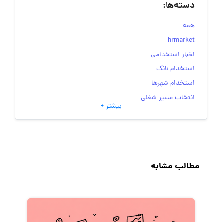
دسته‌ها:
همه
hrmarket
اخبار استخدامی
استخدام بانک
استخدام شهرها
انتخاب مسیر شغلی
بیشتر +
به‌روزرسانی‌های سایت (کارجویی)
تست‌های شخصیت‌ شناسی
جاب‌ویژن
حقوق و دستمزد
مطالب مشابه
رزومه
زندگی شغلی بهتر
فریلنسر
قانون کار