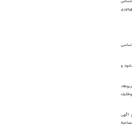
 احساس
ه‌وری
 اساسی
‌شود و
ربوطه،
وظایف‌
 آگهی
صاحبه