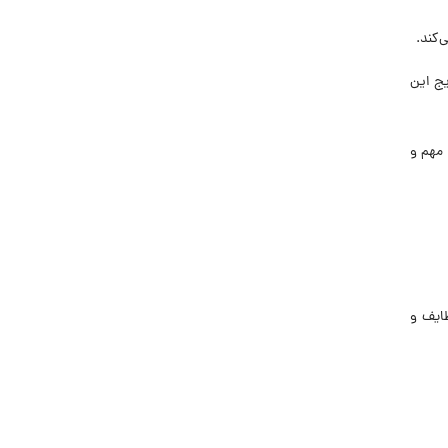
‌کند.
یج این
 مهم و
ظایف و