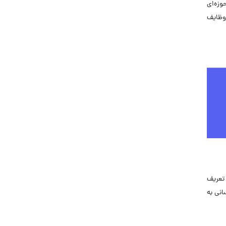
عمل‌ها و رویه‎‌های سازمانی و اطمینان از رضایت و امنیت شغلی کارمندان و افزایش میزان بهره‌روی. مدیریت HR حوزه‌ای
 وظایف
 تعریف
انی به