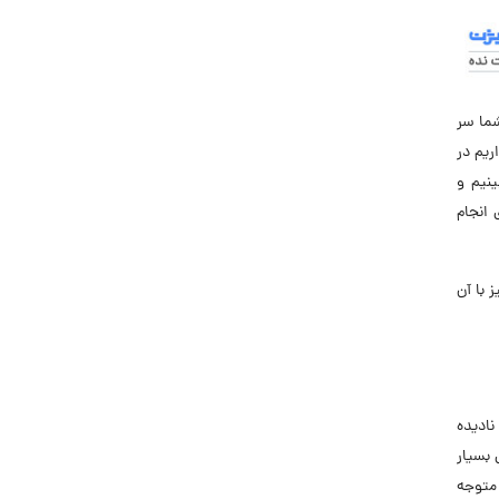
شما سر
ریم در
نیم و
 انجام
 با آن
نادیده
 بسیار
 متوجه