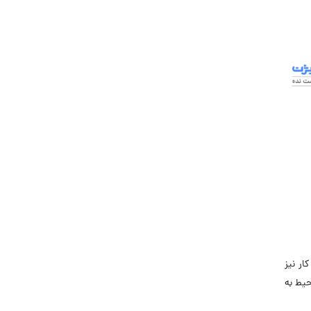
جاب‌ویژن
حقوق و دستمزد
رزومه
زندگی شغلی بهتر
فریلنسر
قانون کار
کارفرمایان
گزارش‌های آماری
مصاحبه شغلی
معرفی شرکت ها
معرفی متخصصان منابع انسانی
معرفی مشاغل
ار نیز
نمایشگاه کار
یط به