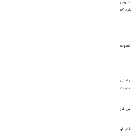
 درونی
اید که
 تفاوت
راحتی
ی دعوت
ن کار
تار او