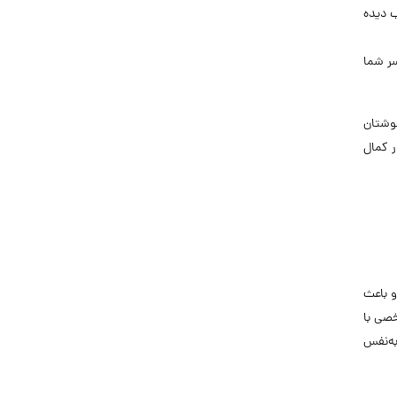
ب دیده
سر شما
خوشتان
ر کمال
و باعث
خصی با
به‌نفس