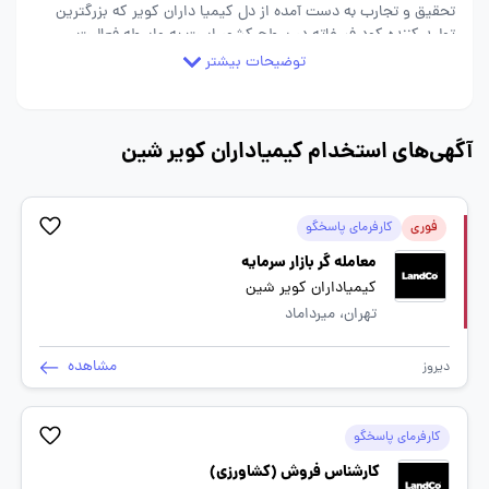
تحقیق و تجارب به دست آمده از دل کیمیا داران کویر که بزرگترین
تولید کننده کود فسفاته در سطح کشور است به واسطه فعالیت
های پیشین مانند: تولید‌ برق از انرژی‌های بازیافتی ، تولید کود
توضیحات بیشتر
گرانول شده سوپر فسفات تریپل ( GTSP ) و استفاده از خاک داخل
کشور برای تولید اسید سولفوریک و اسید فسفریک مشغول به
فعالیت است. کیمیاداران کویر شین با هدف ارائه با کیفیت ترین
آگهی‌های استخدام کیمیاداران کویر شین
کودهای کشاورزی، تاسیس و به ارائه کاملترین سبد محصولات
کودی مایع و جامد با برند لندکو در حال فعالیت می باشد.
فوری
کارفرمای پاسخگو
معامله گر بازار سرمایه
کیمیاداران کویر شین
تهران، میرداماد
مشاهده
دیروز
کارفرمای پاسخگو
کارشناس فروش (کشاورزی)