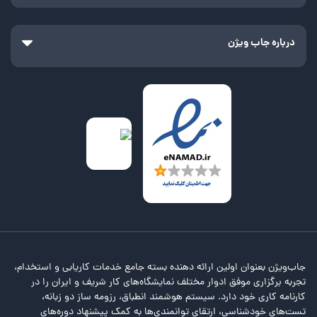
موردتوجه شرکت‌های دولتی و سازمان‌هایی مانند سازمان تامین اجتماعی،
بانک مرکزی، بانک ملی و بانک ملت قرار گیرند. به طور کلی، فرصت‌های
استخدام دولتی که در طول سال منتشر می‌شوند، متنوع و گسترده هستند.
درباره جاب ویژن
برخی از آگهی‌های استخدام دولتی برای خانم ها و برخی دیگر، ویژه ‌آقایان
کارجو هستند. همچنین، در برخی از مواقع، فرآیند جذب و استخدام دولتی
بدون آزمون استخدامی و تنها با برگزاری مصاحبه شغلی خواهد بود. این در
حالی است که برخی از استخدامهای دولتی و سراسری در ارتباط با استخدام
دیپلم دولتی و برخی دیگر، در ارتباط با استخدام مراکز دولتی با مدرک
لیسانس، فوق‌لیسانس یا دکتری هستند.
ازآنجایی‌که مرجع واحدی به‌نام کانال استخدام دولتی در کشور وجود ندارد،
ممکن است که اخبار استخدامهای دولتی و سراسری از طریق منابع و
سایت‌های مختلفی در اختیار کارجویان قرار گیرند. به‌عنوان‌مثال، سایت
سازمان سنجش آموزش کشور، یکی از مراجع منتشرکننده آگهی‌های استخدام
کشوری و سراسری است.
بااین‌حال، شما می‌توانید با پیگیری اخبار استخدام دولتی جدید از طریق
همین صفحه از سایت کاریابی جاب ویژن، از فراخوان استخدام شرکتهای
جاب‌ویژن بعنوان اولین ارائه دهنده بسته جامع خدمات کاریابی و استخدام،
دولتی و زمان آزمونهای استخدامی در کشور مطلع شوید. به شکلی که با
تجربه برگزاری موفق ادوار مختلف نمایشگاه‌های کار شریف و ایران را در
دریافت جدیدترین آگهی‌های استخدام پیمانی و رسمی از طریق همین
کارنامه کاری خود دارد. سیستم هوشمند انطباق، رزومه ساز دو زبانه،
صفحه، می‌توانید به سامانه استخدام دولتی مورداشاره در آگهی‌های
تست‌های خودشناسی، ارتقای توانمندی‌ها به کمک پیشنهاد دوره‌های