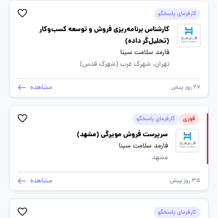
کار قرار داده ایم تا بتوانیم این مسئولیت بزرگ را به نحو شایسته به
کارفرمای پاسخگو
انجام برسانیم. گروه دارویی فارمد سلامت سینا با پشتوانه علم و
کارشناس برنامه‌ریزی فروش و توسعه کسب‌وکار
فناوری ، نیروهای متعهد و همکارانی دلسوز تلاش میکند تا بهترین
محصولات را برای مردم کشور عزیزمان تولید و در آینده نزدیک به
(تحلیل‌گر داده)
دیگر کشور های جهان صادر نماید.
فارمد سلامت سینا
تهران، شهرک غرب (شهرک قدس)
مشاهده
27 روز پیش
فوری
کارفرمای پاسخگو
سرپرست فروش مویرگی (مشهد)
فارمد سلامت سینا
مشهد
مشاهده
35 روز پیش
کارفرمای پاسخگو