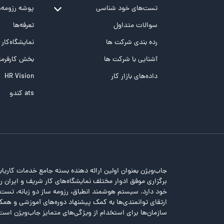
تست‌های خود شناسی
پوشه‌‌ رزومه‌
تست MBTI
سوالات متداول
تعرفه‌ها
تست تیپ سنجی شغلی Holland
رده بندی شرکت ها
نمایشگاه‌کار
تست NEO
آشنایی با شرکت ها
بخش کارفرما
تست هوش های چندگانه
داده‌های بازار کار
HR Vision
تست هوش هیجانی Bar-On
ats کندو
جاب‌ویژن بعنوان اولین ارائه دهنده بسته جامع خدمات کاریاب
برگزاری موفق ادوار مختلف نمایشگاه‌های کار شریف و ایران را 
خود دارد. سیستم هوشمند انطباق، رزومه ساز دو زبانه، تس
ارتقای توانمندی‌ها به کمک پیشنهاد دوره‌های آموزشی و همکا
سازمان‌ها برای استخدام از ویژگی‌های متمایز جاب‌ویژن است