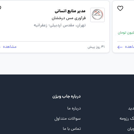
مدیر منابع انسانی
فرآوری مس درخشان
تهران، مقدس اردبیلی- زعفرانیه
اهده
مشاهده
41 روز پیش
درباره جاب ویژن
ید
درباره ما
 رزومه
سوالات متداول
یان
تماس با ما