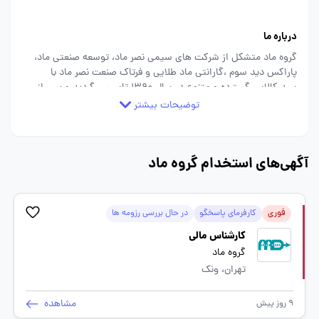
درباره ما
گروه ماد متشکل از شرکت های سیمی نصر ماد، توسعه صنعتی ماد،
پاراکس دید سوم ،گارانتی ماد طلایی و فرتاک صنعت نصر ماد با
سبد کالایی گسترده و متنوع در سال 1390 تاسیس گردید و پس از
یک دهه فعالیت، امروزه به عنوان یکی از بزرگ ترین مراکز تامین و
توضیحات بیشتر
توزیع تجهیزات تخصصی در صنعت های زیر به شمار می رود: -
تجهیزات تخصصی صنعت برق در حوزه‏ های پتروشیمی، پروژه‏ های
نفت و گاز، انرژی و زیرساخت‏ برقی پروژه ‏های بزرگ عمرانی -
آگهی‌های استخدام گروه ماد
تجهیزات تخصصی نظارتی و حفاظتی در صنعت الکترونیک - حفاظتی
- تجهیزات تخصصی و کاربردی در صنعت IT
فوری
کارفرمای پاسخگو
در حال بررسی رزومه ها
کارشناس مالی
گروه ماد
تهران، ونک
مشاهده
9 روز پیش