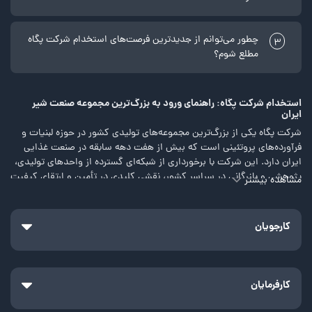
چطور می‌توانم از جدیدترین فرصت‌های استخدام شرکت پگاه
3
مطلع شوم؟
استخدام شرکت پگاه: راهنمای ورود به بزرگ‌ترین مجموعه صنعت شیر
ایران
شرکت پگاه یکی از بزرگ‌ترین مجموعه‌های تولیدی کشور در حوزه لبنیات و
فرآورده‌های پروتئینی است که بیش از هفت دهه سابقه در صنعت غذایی
ایران دارد. این شرکت با برخورداری از شبکه‌ای گسترده از واحدهای تولیدی،
پژوهشی و بازرگانی در سراسر کشور، نقشی کلیدی در تأمین و ارتقای کیفیت
مشاهده بیشتر
محصولات لبنی ایفا می‌کند. استخدام شرکت پگاه فرصتی ارزشمند برای
متخصصان و علاقه‌مندان به فعالیت در صنایع غذایی است تا در کنار یکی از
معتبرترین برندهای ملی، مسیر حرفه‌ای خود را ادامه دهند. در ادامه، نگاهی
کارجویان
به شرایط استخدام شرکت پگاه خواهیم داشت.
با شرکت پگاه آشنا شوید
پیش از بررسی شرایط استخدام شرکت پگاه، بهتر است که کمی بیشتر با
کارفرمایان
این مجموعه موفق آشنا شوید. شرکت پگاه که امروزه به عنوان یک هلدینگ
بزرگ شناخته می‌شود، از چندین شرکت مختلف تشکیل شده است؛ اما آغاز