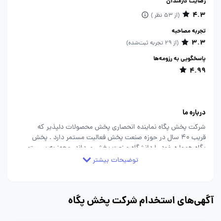
رضایت کارمندان
4.3
(از 53 نظر )
تجربه مصاحبه
3.3
(از 29 تجربه ثبت‌شده)
پاسخگویی به رزومه‌ها
4.99
درباره ما
شرکت پخش پگاه نماینده انحصاری پخش محصولات دلپذیر که
قریب 40 سال در حوزه صنعت پخش فعالیت مستمر دارد . پخش
پگاه همواره خود را دانشگاه صنعت پخش میداند. مجهز به سیستم
ERP میباشد. لازم بذکر است شرکت پخش پگاه در قبال سلامت و
توضیحات بیشتر
بهداشت غذایی جامعه احساس مسئولیت فراوان دارد به همین
سبب نسبت به کیفیت محصولات غذایی خود در هر دوره از زمان
پایبند بوده است.
آگهی‌های استخدام شرکت پخش پگاه