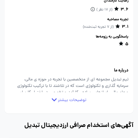
رضایت کارمندان
3.6
(از 17 نظر )
تجربه مصاحبه
3.1
(از 7 تجربه ثبت‌شده)
پاسخگویی به رزومه‌ها
5
درباره ما
تیم تبدیل مجموعه ای از متخصصین با تجربه در حوزه ی مالی،
سرمایه گذاری و تکنولوژی است که در تلاشند تا با ترکیب تکنولوژی
و علم مالی، ابرازهایی ساده ، کارآمد و تخصصی در اختیار کاربران
خود قرار دهند تا افراد، با هر سطح دانش و تجربه ای بتوانند دغدغه
توضیحات بیشتر
هایشان را در زمینه ی سرمایه گذاری و حفظ و افزایش ارزش پس
انداز خود رفع کنند.
آگهی‌های استخدام صرافی ارزدیجیتال تبدیل