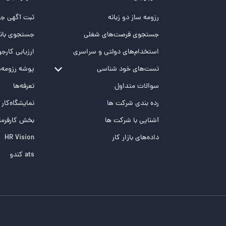
رزومه ساز دو زبانه
ثبت آگهی جد
جستجوی فرصت‌های شغلی
جستجوی بانک
استخدام‌های دولتی و سراسری
ارزیابی کارجو
تست‌های خود شناسی
پوشه‌‌ رزومه‌
تست MBTI
سوالات متداول
تعرفه‌ها
تست تیپ سنجی شغلی Holland
رده بندی شرکت ها
نمایشگاه‌کار
تست NEO
آشنایی با شرکت ها
بخش کارفرما
تست هوش های چندگانه
داده‌های بازار کار
HR Vision
تست هوش هیجانی Bar-On
ats کندو