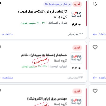
فوری
در حال بررسی رزومه ها
کارشناس فروش (شبکه‌ی برق قدرت)
گروه اِسفا
تهران، امیرآباد
|
30 - 60 میلیون تومان
4.4
اهده
مشاهده
33 روز پیش
فوری
حسابدار (مسلط به سپیدار) - خانم
بسته شده
گروه اِسفا
تهران، توحید
|
30 - 40 میلیون تومان
4.4
اهده
مشاهده
124 روز پیش
فوری
مهندس برق (پاور الکترونیک)
گروه اِسفا