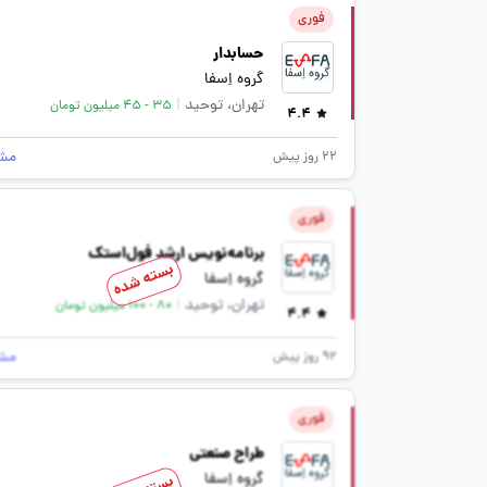
فوری
حسابدار
گروه اِسفا
تهران، توحید
|
35 - 45 میلیون تومان
4.4
مش
22 روز پیش
فوری
برنامه‌نویس ارشد فول‌استک
بسته شده
گروه اِسفا
تهران، توحید
|
80 - 100 میلیون تومان
4.4
مش
92 روز پیش
فوری
طراح صنعتی
گروه اِسفا