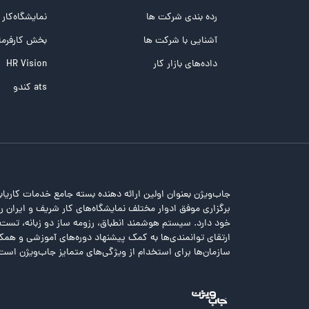
تست تیپ سنجی شغلی Holland
رده بندی شرکت ها
نمایشگاه‌کار
تست NEO
آشنایی با شرکت ها
بخش کارفرما
تست هوش های چندگانه
داده‌های بازار کار
HR Vision
تست هوش هیجانی Bar-On
ats کندو
جاب‌ویژن بعنوان اولین ارائه دهنده بسته جامع خدمات کاریاب
برگزاری موفق ادوار مختلف نمایشگاه‌های کار شریف و ایران را 
خود دارد. سیستم هوشمند انطباق، رزومه ساز دو زبانه، تس
ارتقای توانمندی‌ها به کمک پیشنهاد دوره‌های آموزشی و همکا
سازمان‌ها برای استخدام از ویژگی‌های متمایز جاب‌ویژن است