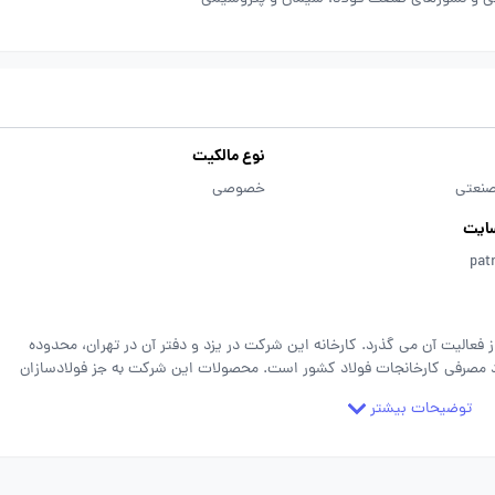
نوع مالکیت
صنعتی
خصوصی
ایت
pat
ن شرکتی دانش بنیان است که بیش از 11 سال از فعالیت آن می گذرد. کارخانه این شرکت در یزد و دفتر آن در تهران، محدوده
واد مصرفی کارخانجات فولاد کشور است. محصولات این شرکت به جز فولادسازان
د مصرف است. گروه پاترون شرکتی جوان، با تیمی جوان، خوشفکر، به روز و پر
توضیحات بیشتر
انرژی است و محیط کاری آن با بسیاری از سازمانهای ایرانی متفاوت است. ارزشهای کلیدی گروه پاترون عبارتند از: 1) نوآوری: ما به دنبال
د مصرفی با ارزش افزوده جذاب، برای ذینفعانمان، در صنایع مختلف، با اولویت
رای تمرکز روی تولید آنچه منحصر به فرد است استفاده کنیم و به تولید
محصولاتی که ارزش افزوده جذابی برای ذینفعان مان ایجاد نمی کنند، نه می گوییم. 2) رشد و آموزش: ما رشد و آموزش خود و مشتریان مان