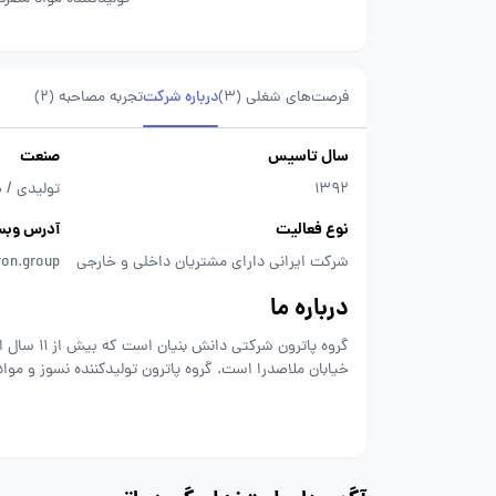
فرصت‌های شغلی
(3)
درباره شرکت
تجربه مصاحبه (2)
سال تاسیس
صنعت
1392
تولیدی / 
نوع فعالیت
آدرس وبس
شرکت ایرانی دارای مشتریان داخلی و خارجی
ron.group
درباره ما
گروه پاترو
خیابان ملاصدرا است. گروه پاترون تولیدکننده نسوز و م
داخلی، در کارخانجات فولاد منطقه نیز شناخته شده و مور
کشف و خلق ایده های جدید در تولید محصولات نسوز و موا
صنعت فولادسازی هستیم. ما میخواهیم از ایده های جدید ب