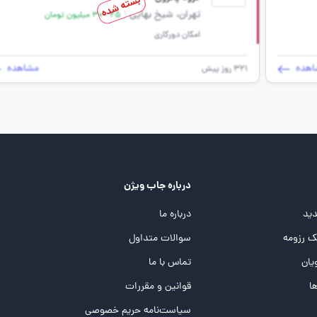
بسته شده
تهران، شیخ بهایی
|
25 - 30 میلیون تومان
امکان دورکاری
اهده
مشاهده
321 روز پیش
درباره جاب ویژن
ید
درباره ما
 رزومه
سوالات متداول
یان
تماس با ما
ها
قوانین و مقررات
سیاست‌نامه حریم خصوصی