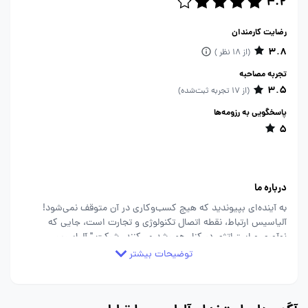
4.2
رضایت کارمندان
3.8
(از 18 نظر )
تجربه مصاحبه
3.5
(از 17 تجربه ثبت‌شده)
پاسخگویی به رزومه‌ها
5
درباره ما
به آینده‌ای بپیوندید که هیچ کسب‌وکاری در آن متوقف نمی‌شود!
آلیاسیس ارتباط، نقطه اتصال تکنولوژی و تجارت است، جایی که
نوآوری و استراتژی در کنار هم رشد می‌کنند. شرکت " آلیاسیس
ارتباط" بعنوان یکی از شرکت های پیشرو در عرصه فناوری اطلاعات و
توضیحات بیشتر
ارتباطات و دارنده رتبه 1 شورای عالی انفورماتیک، با قریب به 15
سال سابقه و همچنین یکی از 300 شرکت برتر ایران، منتخب از
سوی سازمان مدیریت صنعتی، مفتخر به اجرای بسیاری از پروژه