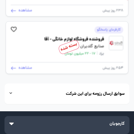
مشاهده
238 روز پیش
کارفرمای پاسخگو
فروشنده فروشگاه لوازم خانگی - آقا
بسته شده
صنایع گلدیران
یزد
|
17 - 22 میلیون تومان
مشاهده
254 روز پیش
سوابق ارسال رزومه برای این شرکت
کارجویان