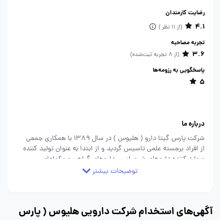
رضایت کارمندان
4.1
(از 11 نظر )
تجربه مصاحبه
3.6
(از 8 تجربه ثبت‌شده)
پاسخگویی به رزومه‌ها
5
درباره ما
شرکت پارس گیتا دارو ( هلیوس ) در سال 1389 با همکاری جمعی
از افراد برجسته علمی تاسیس گردید و از ابتدا به عنوان تولید کننده
و وارد کننده داروهای شیمیایی ، داروهای گیاهی و مکملهای
دارویی با تعهد به عرضه محصولات با کیفیت فعالیت خود را آغاز
توضیحات بیشتر
نمود .شرکت پارس گیتا دارو ( هلیوس ) با هدف عرضه محصولاتی
جدید و خلاقانه جهت بهبود روند درمان بیماریها از بهترین
متخصصان دارویی و پزشکی بهره میبرد. ما در «هلیوس» تلاش
آگهی‌های استخدام شرکت دارویی هلیوس ( پارس
می‏کنیم متناسب با نقطه‏ اثر صنعت داروسازی در زندگی انسانِ