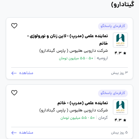
امروزی، برای کلیه ذینفعان اعم از مصرف ‏کنندگان ‏کمال طلب، اعضای
گیتادارو)
شبکه فروش همسو و همراه و نیز همکاران همدل و ترقی‏خواه، در
سرتاسر کشور ایران تجربه «حس خوب» را رقم بزنیم و در تلاشیم
این مهم را بواسطه خلاقیت و نوآوری و اجرای همزمان و متوازن
کارفرمای پاسخگو
سه رکن «کیفیت مطلوب»، «قیمت مناسب» و «پاسخگویی سریع و
به موقع به نیازهای مشتریان» محقق سازیم.
نماینده علمی (مدرپ) - لاین زنان و نورولوژی -
خانم
شرکت دارویی هلیوس ( پارس گیتادارو)
4.3
ارومیه
|
50 - 55 میلیون تومان
مشاهده
3 روز پیش
کارفرمای پاسخگو
نماینده علمی (مدرپ) - خانم
شرکت دارویی هلیوس ( پارس گیتادارو)
کرمان
|
50 - 55 میلیون تومان
4.3
مشاهده
5 روز پیش