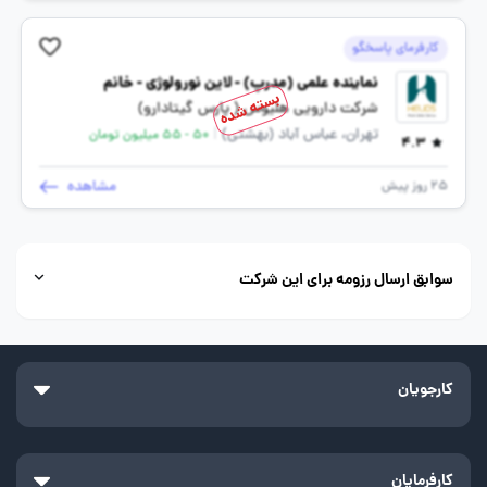
کارفرمای پاسخگو
نماینده علمی (مدرپ) - لاین نورولوژی - خانم
بسته شده
شرکت دارویی هلیوس ( پارس گیتادارو)
تهران، عباس آباد (بهشتی)
|
50 - 55 میلیون تومان
4.3
مشاهده
25 روز پیش
سوابق ارسال رزومه برای این شرکت
کارجویان
کارفرمایان