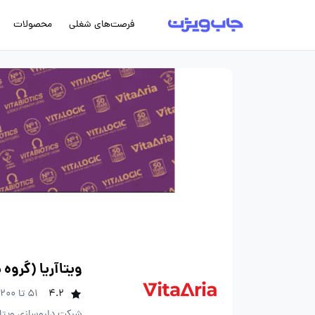
فرصت‌های شغلی
محصولات
ویتاآریا (گروه
4.2
51 تا 200 نفر
شرکت داروسازی ویتاآر