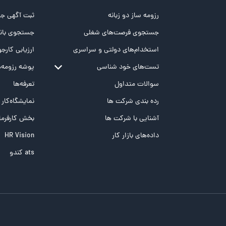
رزومه ساز دو زبانه
ثبت آگهی جد
جستجوی فرصت‌های شغلی
جستجوی بانک
استخدام‌های دولتی و سراسری
ارزیابی کارجو
تست‌های خود شناسی
پوشه‌‌ رزومه‌
تست MBTI
سوالات متداول
تعرفه‌ها
تست تیپ سنجی شغلی Holland
رده بندی شرکت ها
نمایشگاه‌کار
تست NEO
آشنایی با شرکت ها
بخش کارفرما
تست هوش های چندگانه
داده‌های بازار کار
HR Vision
تست هوش هیجانی Bar-On
ats کندو