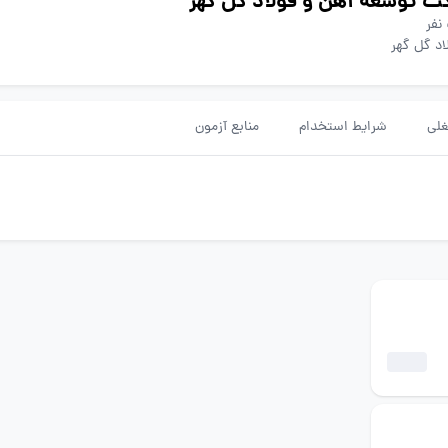
ت توسعه آهن و فولاد گل گهر
د گل گهر
لی
شرایط استخدام
منابع آزمون