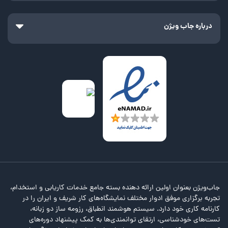
اختصاصی استخدام بانک کشاورزی، بهتر است که نگاهی به تاریخچه بانک
کشاورزی داشته باشیم.
درباره جاب ویژن
بانک کشاورزی، از بانک‌های تخصصی ایران بوده که ماموریت این بانک،
حمایت از حوزه کشاورزی و زیرمجموعه‌های آن است. بانک کشاورزی در
تاریخ 21 خرداد سال 1312 تأسیس شد. در حال حاضر، این بانک با پشتوانه
89 سال تجربه، در زمینه ارائه خدمات بانکی به مردم در سراسر کشور به
عنوان یک بانک پیشرو در حال خدمت‌رسانی است.
نام بانک کشاورزی در برخی از دوره‌های زمانی دچار تغییراتی شده و
ماموریت‌ها و اساس‌نامه این بانک در راستای تأمین مالی حوزه کشاورزی و
زیرمجموعه‌های آن، به عنوان یکی از مهم‌ترین بخش‌های تأثیرگذار بر اقتصاد
کشور که منجر به رشد اقتصادی شده، تکمیل یا تغییر داده شده است.
بانک کشاورزی از اوایل دهه 70 هجری شمسی، با هدف حفظ خوداتکایی با
توسعه خدمات شعب خود و حضور مؤثر در مراکز مالی کشور تلاش کرده تا به
نفع توسعه بخش کشاورزی از منابع موجود در مراکز تجاری بهره گیرد.
جاب‌ویژن بعنوان اولین ارائه دهنده بسته جامع خدمات کاریابی و استخدام،
طبق جدیدترین آمار موجود در سایت بانک کشاورزی، این بانک مجموعاً
تجربه برگزاری موفق ادوار مختلف نمایشگاه‌های کار شریف و ایران را در
دارای 1,817 شعبه بوده و 50 شعبه از بانک کشاورزی در زمینه ارائه خدمات
کارنامه کاری خود دارد. سیستم هوشمند انطباق، رزومه ساز دو زبانه،
بین‌المللی مشغول به فعالیت هستند. اگر به دنبال شغل در این بانک
تست‌های خودشناسی، ارتقای توانمندی‌ها به کمک پیشنهاد دوره‌های
هستید، می‌توانید به آخرین استخدامهای بانک کشاورزی مراجعه کنید. البته