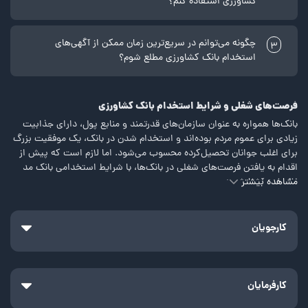
کشاورزی استفاده کنم؟
چگونه می‌توانم در سریع‌ترین زمان ممکن از آگهی‌های
3
استخدام بانک کشاورزی مطلع شوم؟
فرصت‌های شغلی و شرایط استخدام بانک کشاورزی
بانک‌ها همواره به عنوان سازمان‌های قدرتمند و منابع پول، دارای جذابیت
زیادی برای عموم مردم بوده‌اند و استخدام شدن در بانک‌، یک موفقیت بزرگ
برای اغلب جوانان تحصیل‌کرده محسوب می‌شود. اما لازم است که پیش از
اقدام به یافتن فرصت‌های شغلی در بانک‌ها، با شرایط استخدامی بانک مد
مشاهده بیشتر
نظر خود آشنا شوید.
برای سال‌ها، استخدام در این زمینه از طریق برگزاری آزمون استخدامی بانک
و گزینش داوطلبان انجام شده و افراد زیادی سالانه تلاش می‌کنند که در یکی
کارجویان
از موقعیت‌های شغلی مرتبط در شعب بانک‌ها استخدام شوند. اگر استخدام
در بانک کشاورزی هدف شغلی شما است، در ادامه با ما همراه باشید تا
شرایط استخدام بانک کشاورزی در سال 1403 را بررسی کنیم.
کارفرمایان
معرفی بانک کشاورزی
پیش از پرداختن به میزان درآمد در شغل بانکداری و شرایط عمومی و