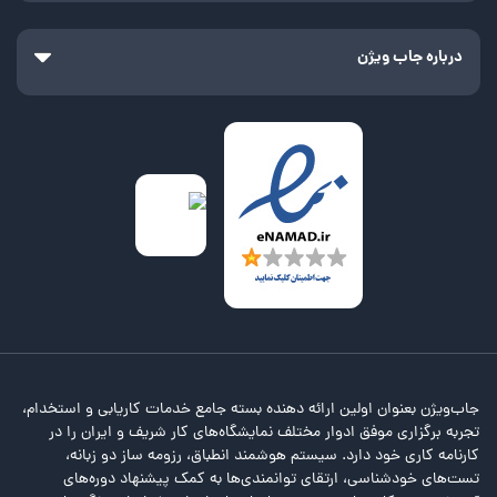
خود ارائه می‌دهد. این بانک باهدف توسعه و ترویج فرهنگ قرض‌الحسنه و
ارائه خدمات نوین به اقشار مختلف جامعه تأسیس شده است.
درباره جاب ویژن
بانک قرض‌الحسنه مهر ایران با ارائه طیف گسترده‌ای از خدمات قرض‌الحسنه
درزمینه‌های مختلف ازجمله ازدواج، اشتغال و مسکن به مشتریان خود، نقش
مهمی در حمایت از نیازمندان جامعه ایفا می‌کند.
درحالی‌که بازار کار ایران با چالش‌های مختلفی مواجه است، بانک
قرض‌الحسنه مهر ایران به‌عنوان یکی از بانک‌های معتبر و موفق کشور،
فرصت‌های شغلی جذاب و قابل‌توجهی را برای کارجویان فراهم می‌کند.
بانک قرض‌الحسنه مهر ایران با توجه به استراتژی‌های خود، همواره به دنبال
جذب نیروهای متخصص و متعهد در حوزه بانکداری است. جهت استخدام
در بانک قرض‌الحسنه مهر ایران، داوطلبان باید شرایط مشخصی را داشته
باشند.
این شرایط شامل حداقل مدرک تحصیلی، تجربه کاری، توانمندی‌های فنی و
مهارت‌های موردنیاز برای شغل موردنظر است. برای کسب اطلاعات دقیق‌تر
جاب‌ویژن بعنوان اولین ارائه دهنده بسته جامع خدمات کاریابی و استخدام،
درباره شرایط استخدام بانک قرض الحسنه مهر ایران، داوطلبان می‌توانند به
تجربه برگزاری موفق ادوار مختلف نمایشگاه‌های کار شریف و ایران را در
سایت رسمی بانک قرض‌الحسنه مهر ایران و دفترچه استخدامی بانک مراجعه
کارنامه کاری خود دارد. سیستم هوشمند انطباق، رزومه ساز دو زبانه،
نمایند.
تست‌های خودشناسی، ارتقای توانمندی‌ها به کمک پیشنهاد دوره‌های