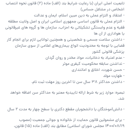
تابعیت اصلی ایران (با رعایت شرایط بند (الف) ماده (2) قانون نحوه انتصاب
اشخاص در مشاغل حساس)
- اعتقاد و التزام عملی به دین مبین اسلام، ایمان و عدالت
- التزام عملی به قانون اساسی جمهوری اسلامی ایران و اصل ولایت مطلقه
فقیه و عدم وابستگی تشکیلاتی به احزاب، سازمان ها و گروه های غیرقانونی
یا هواداری از آن ها
- داشتن سلامت جسمی و شخصیتی و همچنین توانایی لازم برای انجام کار
قضایی با توجه به محدودیت انواع بیماری‌های اعلامی از سوی سازمان
پزشکی قانونی کشور
- عدم اعتیاد به دخانیات، مواد مخدر و روان گردان
- نداشتن سابقه محکومیت کیفری موثر
- حسن شهرت، اخلاق و امانتداری
- طهارت مولد
- داشتن حداکثر 38 سال سن تا آخرین روز مهلت ثبت نام.
تبصره: موارد زیر به شرط ارائه تاییدیه معتبر به حداکثر سن اضافه خواهد
شد.
- دانش‌آموختگان یا دانشجویان مقطع دکتری یا سطح چهار به مدت 2 سال
- برای مشمولین قانون حمایت از خانواده و جوانی جمعیت (مصوب
1400/08/19 مجلس شورای اسلامی) مطابق بند (الف) ماده (15) قانون،