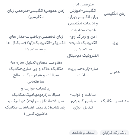
مترجمی زبان
انگلیسی-آموزش
زبان عمومی(انگلیسی-مترجمی زبان
زبان انگلیسی
زبان انگلیسی-زبان
انگلیسی)
و ادبیات انگلیسی
قدرت-مخابرات
امن و رمزگذاری-
زبان تخصصی-ریاضیات-مدار های
برق
الکترونیک قدرت-
الکتریکی-الکترونیک(1و2)-سیگنال ها
سیتم های
و سیستم ها
الکترونیک دیجیتال
مقاومت مصالح،تحلیل سازه ها-
سازه-زلزله-مدیریت
مکانیک خاک و پی سازی-مکانیک
عمران
ساخت
سیالات و هیدرولیک-مصالح
ساختمانی
ریاضیات-حرارت و
ساخت و تولید-
سیالات(ترمودینامیک،مکانیک
مهندسی مکانیک
طراحی کاربردی-
سیالات،انتقال حرارت)-دینامیک و
تبدیل انرژِی
ارتعاشات(دینامیک،ارتعاشات،مکانیک
ماشین،کنترل)
بانک رفاه کارگران
استخدام بانک‌ها