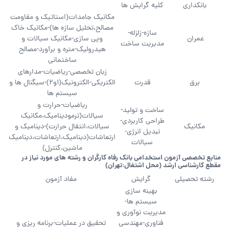
بانکداری
کلیه گرایش ها
مکانیک جامدات(استاتیک و مقاومت
مصالح،تحلیل سازه ها)-مکانیک خاک
سازه-زلزله-
عمران
وپی سازی-مکانیک سیالات و
مدیریت ساخت
هیدرولیک-متره و برآورد-مصالح
ساختمانی
زبان تخصصی-ریاضیات-مدارهای
برق
قدرت
الکتریکی-الکترونیک(1و2)-سیگنال ها و
سیستم ها
ریاضیات-حرارت و
ساخت و تولید-
سیالات(ترمودینامیک،مکانیک
طراحی کاربردی-
مکانیک
سیالات،انتقال حرارت)-دینامیک و
تبدیل انرژی-
ارتعاشات(دینامیک،ارتعاشات،دینامیک
سیالات
ماشین،کنترل)
منابع تخصصی آزمون استخدامی بانک رفاه کارگران و رشته های مورد نیاز در
مقطع کارشناسی ارشد (محل اشتغال:تهران)
رشته تحصیلی
گرایش
مفاد آزمون
بهینه سازی
سیستم ها-
مدیریت نوآوری و
فناوری-مهندسی
تحقیق در عملیات-برنامه ریزی و