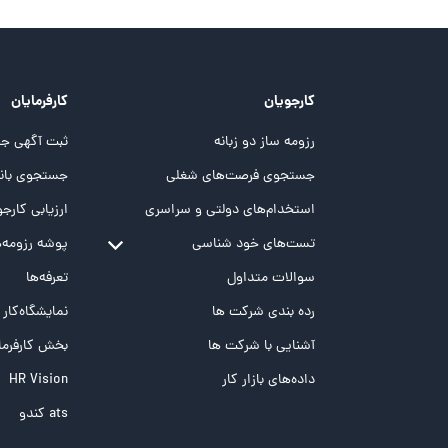
کارجویان
کارفرمایان
رزومه ساز دو زبانه
ثبت آگهی جد
جستجوی فرصت‌های شغلی
جستجوی بانک
استخدام‌های دولتی و سراسری
ارزیابی کارجو
تست‌های خود شناسی
پوشه‌‌ رزومه‌
تست MBTI
سوالات متداول
تعرفه‌ها
تست تیپ سنجی شغلی Holland
رده بندی شرکت ها
نمایشگاه‌کار
تست NEO
آشنایی با شرکت ها
بخش کارفرما
تست هوش های چندگانه
داده‌های بازار کار
HR Vision
تست هوش هیجانی Bar-On
ats کندو