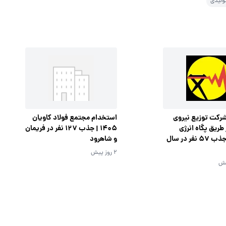
ولیدی
رکت توزیع نیروی
استخدام مجتمع فولاد کاویان
ز طریق پگاه انرژی
1405 | جذب 127 نفر در فریمان
پارسیان | جذب 57 نفر در سال
و شاهرود
2 روز پیش