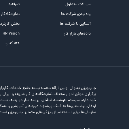
تست MBTI
سوالات متداول
تعرفه‌ها
تست تیپ سنجی شغلی Holland
رده بندی شرکت ها
نمایشگاه‌کار
تست NEO
آشنایی با شرکت ها
بخش کارفرما
تست هوش های چندگانه
داده‌های بازار کار
HR Vision
تست هوش هیجانی Bar-On
ats کندو
جاب‌ویژن بعنوان اولین ارائه دهنده بسته جامع خدمات کاریاب
برگزاری موفق ادوار مختلف نمایشگاه‌های کار شریف و ایران را 
خود دارد. سیستم هوشمند انطباق، رزومه ساز دو زبانه، تس
ارتقای توانمندی‌ها به کمک پیشنهاد دوره‌های آموزشی و همکا
سازمان‌ها برای استخدام از ویژگی‌های متمایز جاب‌ویژن است