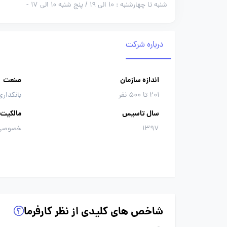
شنبه تا چهارشنبه : 10 الی 19 / پنج شنبه 10 الی 17
-
درباره شرکت
اندازه سازمان
صنعت
201 تا 500 نفر
بانکداری
سال تاسیس
مالکیت
1397
خصوصی
شاخص های کلیدی از نظر کارفرما