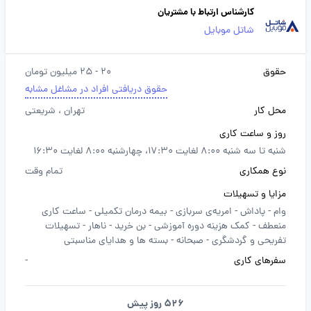
کارشناس ارتباط با مشتریان
شاتل موبایل
حقوق
20 - 25 میلیون تومان
حقوق دریافتی افراد در مشاغل مشابه
محل کار
تهران
، شریعتی
روز و ساعت کاری
شنبه تا سه شنبه 8:00 لغایت 17:30، چهارشنبه 8:00 لغایت 16:30
نوع همکاری
تمام وقت
مزایا و تسهیلات
وام -
پاداش -
امریه‌ی سربازی -
بیمه درمان تکمیلی -
ساعت کاری
منعطف -
کمک هزینه دوره آموزشی -
بن خرید -
ناهار -
تسهیلات
تفریحی و گردشگری -
صبحانه -
بسته ها و هدایای مناسبتی
سفرهای کاری
-
526 روز پیش