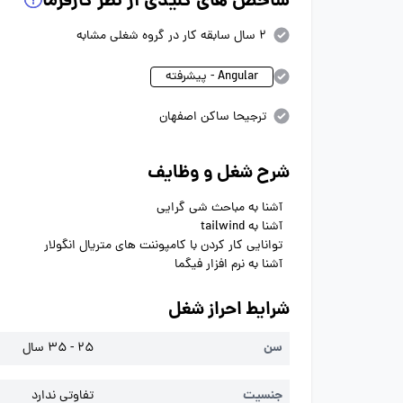
شاخص های کلیدی از نظر کارفرما
2 سال سابقه کار در گروه شغلی مشابه
Angular - پیشرفته
ترجیحا ساکن اصفهان
شرح شغل و وظایف
آشنا به مباحث شی گرایی
آشنا به tailwind
توانایی کار کردن با کامپوننت های متریال انگولار
آشنا به نرم افزار فیگما
شرایط احراز شغل
سن
25 - 35 سال
جنسیت
تفاوتی ندارد