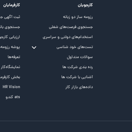
کارجویان
کارفرمایان
رزومه ساز دو زبانه
ثبت آگهی جد
جستجوی فرصت‌های شغلی
جستجوی بانک
استخدام‌های دولتی و سراسری
ارزیابی کارجو
تست‌های خود شناسی
پوشه‌‌ رزومه‌
تست MBTI
سوالات متداول
تعرفه‌ها
تست تیپ سنجی شغلی Holland
رده بندی شرکت ها
نمایشگاه‌کار
تست NEO
آشنایی با شرکت ها
بخش کارفرما
تست هوش های چندگانه
داده‌های بازار کار
HR Vision
تست هوش هیجانی Bar-On
ats کندو