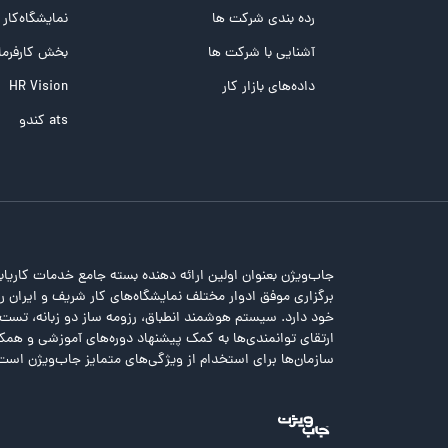
تست تیپ سنجی شغلی Holland
رده بندی شرکت ها
نمایشگاه‌کار
تست NEO
آشنایی با شرکت ها
بخش کارفرما
تست هوش های چندگانه
داده‌های بازار کار
HR Vision
تست هوش هیجانی Bar-On
ats کندو
جاب‌ویژن بعنوان اولین ارائه دهنده بسته جامع خدمات کاریاب
برگزاری موفق ادوار مختلف نمایشگاه‌های کار شریف و ایران را 
خود دارد. سیستم هوشمند انطباق، رزومه ساز دو زبانه، تس
ارتقای توانمندی‌ها به کمک پیشنهاد دوره‌های آموزشی و همکا
سازمان‌ها برای استخدام از ویژگی‌های متمایز جاب‌ویژن است