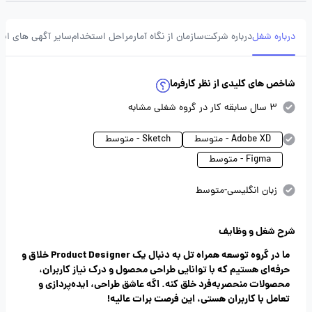
درباره شغل
درباره شرکت
سازمان از نگاه آمار
مراحل استخدام
سایر آگهی های ای
شاخص های کلیدی از نظر کارفرما
3 سال سابقه کار در گروه شغلی مشابه
Adobe XD - متوسط
Sketch - متوسط
Figma - متوسط
زبان انگلیسی-متوسط
شرح شغل و وظایف
ما در گروه توسعه همراه تل به دنبال یک Product Designer خلاق و
حرفه‌ای هستیم که با توانایی طراحی محصول و درک نیاز کاربران،
محصولات منحصر‌به‌فرد خلق کنه. اگه عاشق طراحی، ایده‌پردازی و
تعامل با کاربران هستی، این فرصت برات عالیه!