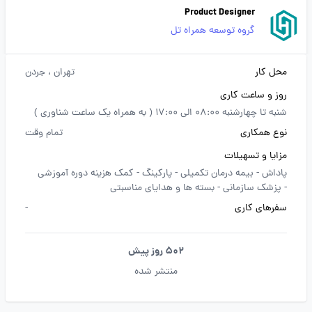
Product Designer
گروه توسعه همراه تل
محل کار
تهران
، جردن
روز و ساعت کاری
شنبه تا چهارشنبه 08:00 الی 17:00 ( به همراه یک ساعت شناوری )
نوع همکاری
تمام وقت
مزایا و تسهیلات
پاداش -
بیمه درمان تکمیلی -
پارکینگ -
کمک هزینه دوره آموزشی
-
پزشک سازمانی -
بسته ها و هدایای مناسبتی
سفرهای کاری
-
502 روز پیش
منتشر شده