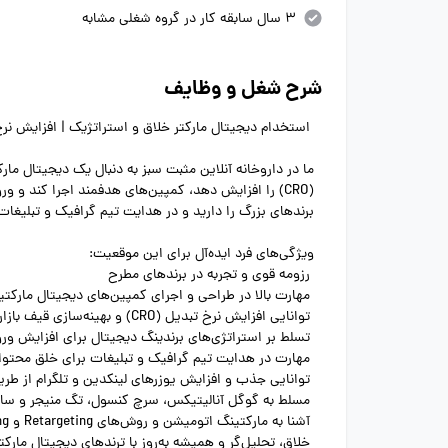
3 سال سابقه کار در گروه شغلی مشابه
شرح شغل و وظایف
استخدام دیجیتال مارکتر خلاق و استراتژیک | افزایش نرخ
ما در داروخانه آنلاین مثبت سبز به دنبال یک دیجیتال مار
برندهای بزرگ را دارید و در هدایت تیم گرافیک و تبلیغ
ویژگی‌های فرد ایده‌آل برای این موقعیت:
رزومه قوی و تجربه در برندهای مطرح
مهارت بالا در طراحی و اجرای کمپین‌های دیجیتال مارکتینگ (formance Marketing، Social Media، Google Ads
توانایی افزایش نرخ تبدیل (CRO) و بهینه‌سازی قیف بازاریابی
تسلط بر استراتژی‌های برندینگ دیجیتال برای افزایش ورودی دایرکت (
مهارت در هدایت تیم گرافیک و تبلیغات برای خلق محتوای
توانایی جذب و افزایش یوزرهای لینکدین و تلگرام از طریق
مسلط به گوگل آنالیتیکس، سرچ کنسول، تگ منیجر و سایر
آشنا به مارکتینگ اتومیشن و روش‌های Retargeting و Remarketing
خلاق، تحلیل‌گر و همیشه به‌روز با ترندهای دیجیتال مارک