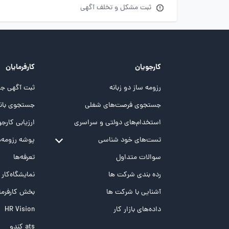
ثبت مشکل و تخلف آگهی
کارجویان
کارفرمایان
رزومه ساز دو زبانه
ثبت آگهی جد
جستجوی فرصت‌های شغلی
جستجوی بانک
استخدام‌های دولتی و سراسری
ارزیابی کارجو
تست‌های خود شناسی
پوشه‌‌ رزومه‌
تست MBTI
سوالات متداول
تعرفه‌ها
تست تیپ سنجی شغلی Holland
رده بندی شرکت ها
نمایشگاه‌کار
تست NEO
آشنایی با شرکت ها
بخش کارفرما
تست هوش های چندگانه
داده‌های بازار کار
HR Vision
تست هوش هیجانی Bar-On
ats کندو