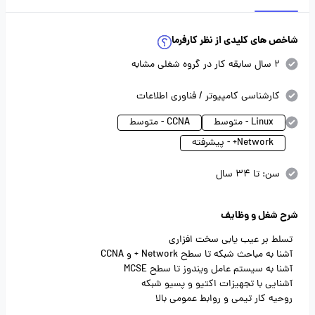
شاخص های کلیدی از نظر کارفرما
2 سال سابقه کار در گروه شغلی مشابه
کارشناسی کامپیوتر / فناوری اطلاعات
Linux - متوسط
CCNA - متوسط
Network+ - پیشرفته
سن: تا 34 سال
شرح شغل و وظایف
تسلط بر عیب یابی سخت افزاری
آشنا به مباحث شبکه تا سطح Network + و CCNA
آشنا به سیستم عامل ویندوز تا سطح MCSE
آشنایی با تجهیزات اکتیو و پسیو شبکه
روحیه کار تیمی و روابط عمومی بالا