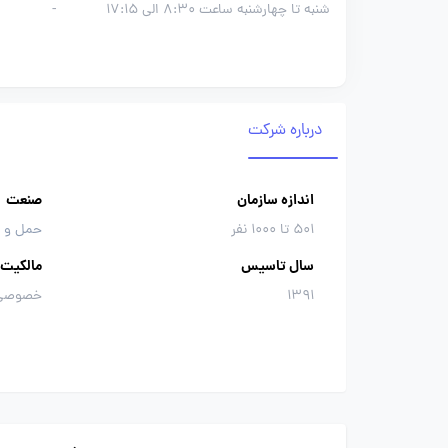
شنبه تا چهارشنبه ساعت 8:30 الی 17:15
-
درباره شرکت
اندازه سازمان
صنعت
501 تا 1000 نفر
حمل و ن
سال تاسیس
مالکیت
1391
خصوصی