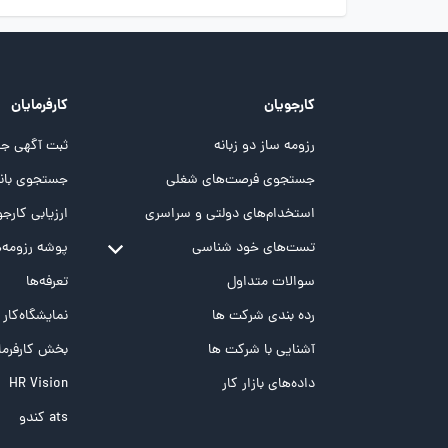
کارجویان
کارفرمایان
رزومه ساز دو زبانه
ثبت آگهی جد
جستجوی فرصت‌های شغلی
جستجوی بانک
استخدام‌های دولتی و سراسری
ارزیابی کارجو
تست‌های خود شناسی
پوشه‌‌ رزومه‌
تست MBTI
سوالات متداول
تعرفه‌ها
تست تیپ سنجی شغلی Holland
رده بندی شرکت ها
نمایشگاه‌کار
تست NEO
آشنایی با شرکت ها
بخش کارفرما
تست هوش های چندگانه
داده‌های بازار کار
HR Vision
تست هوش هیجانی Bar-On
ats کندو