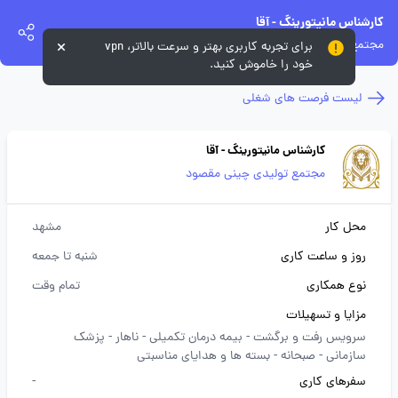
کارشناس مانیتورینگ - آقا
مجتمع تولیدی چینی مقصود
برای تجربه کاربری بهتر و سرعت بالاتر، vpn
خود را خاموش کنید.
لیست فرصت های شغلی
کارشناس مانیتورینگ - آقا
مجتمع تولیدی چینی مقصود
محل کار
مشهد
روز و ساعت کاری
شنبه تا جمعه
نوع همکاری
تمام وقت
مزایا و تسهیلات
سرویس رفت و برگشت -
بیمه درمان تکمیلی -
ناهار -
پزشک
سازمانی -
صبحانه -
بسته ها و هدایای مناسبتی
سفرهای کاری
-