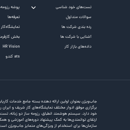
تست‌های خود شناسی
پوشه‌‌ رزومه‌
تست MBTI
سوالات متداول
تعرفه‌ها
تست تیپ سنجی شغلی Holland
رده بندی شرکت ها
نمایشگاه‌کار
تست NEO
آشنایی با شرکت ها
بخش کارفرما
تست هوش های چندگانه
داده‌های بازار کار
HR Vision
تست هوش هیجانی Bar-On
ats کندو
جاب‌ویژن بعنوان اولین ارائه دهنده بسته جامع خدمات کاریاب
برگزاری موفق ادوار مختلف نمایشگاه‌های کار شریف و ایران را 
خود دارد. سیستم هوشمند انطباق، رزومه ساز دو زبانه، تس
ارتقای توانمندی‌ها به کمک پیشنهاد دوره‌های آموزشی و همکا
سازمان‌ها برای استخدام از ویژگی‌های متمایز جاب‌ویژن است