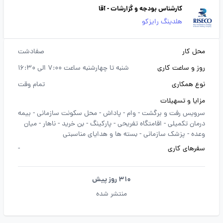
کارشناس بودجه و گزارشات - آقا
هلدینگ رایزکو
محل کار
صفادشت
روز و ساعت کاری
شنبه تا چهارشنبه ساعت 7:00 الی 16:30
نوع همکاری
تمام وقت
مزایا و تسهیلات
سرویس رفت و برگشت -
وام -
پاداش -
محل سکونت سازمانی -
بیمه
درمان تکمیلی -
اقامتگاه تفریحی -
پارکینگ -
بن خرید -
ناهار -
میان
وعده -
پزشک سازمانی -
بسته ها و هدایای مناسبتی
سفرهای کاری
-
310 روز پیش
منتشر شده