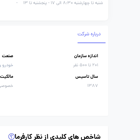
شنبه تا چهارشنبه 8:30 الی 17 - پنجشنبه تا 13
-
درباره شرکت
اندازه سازمان
صنعت
201 تا 500 نفر
خودرو و
سال تاسیس
مالکیت
1387
خصوصی
شاخص های کلیدی از نظر کارفرما