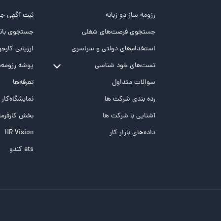
رزومه ساز دو زبانه
ثبت آگهی جد
جستجوی فرصت‌های شغلی
جستجوی بانک
استخدام‌های دولتی و سراسری
ارزیابی کارجو
تست‌های خود شناسی
پوشه‌‌ رزومه‌
تست MBTI
سوالات متداول
تعرفه‌ها
تست تیپ سنجی شغلی Holland
رده بندی شرکت ها
نمایشگاه‌کار
تست NEO
آشنایی با شرکت ها
بخش کارفرما
تست هوش های چندگانه
داده‌های بازار کار
HR Vision
تست هوش هیجانی Bar-On
ats کندو