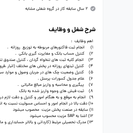
2 سال سابقه کار در گروه شغلی مشابه
شرح شغل و وظایف
اهم وظایف :
1) انجام ثبت فاکتورهای مربوطه به توزیع روزانه .
2) کنترل حساب بانک و مغایرت گیری بانکی .
3) انجام کلیه ثبت های تنخواه گردان ، کنترل صندوق تنخواه و تهیه و ارسال سندهای مربوطه .
4) کنترل ثبتهای روزانه در پخش های مختلف (انبار ،فروش ، خزانه )
5) کنترل وضعیت چک های در جریان وصول و موارد سر رسید گذشته از بانک .
6) علام جدول کسورات پرسنل .
7) پیگیری و محاسبه و واریز مبالغ مالیاتی .
8) ثبت فیش های وجوه واریز شده به بانک
9) انجام به موقع و به هنگام امور و کنترل و دقت لازم در انجام کلیه امور محوله .
10) دقت بالا در انجام امور و احساس مسولیت نسبت به انجام امور محوله .
11) سابقه در صنعت پخش مزیت محصوب میشود
12) آشنا به SAP مزیت محسوب میشود
13) مدرک تحصیلی مرتبط (کاردانی و بالاتر حسابداری و مالی)