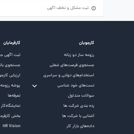
ثبت مشکل و تخلف آگهی
کارجویان
کارفرمایان
رزومه ساز دو زبانه
ثبت آگهی جد
جستجوی فرصت‌های شغلی
جستجوی بانک
استخدام‌های دولتی و سراسری
ارزیابی کارجو
تست‌های خود شناسی
پوشه‌‌ رزومه‌
تست MBTI
سوالات متداول
تعرفه‌ها
تست تیپ سنجی شغلی Holland
رده بندی شرکت ها
نمایشگاه‌کار
تست NEO
آشنایی با شرکت ها
بخش کارفرما
تست هوش های چندگانه
داده‌های بازار کار
HR Vision