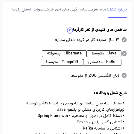
درباره شغل
درباره شرکت
سایر آگهی های این شرکت
سوابق ارسال رزومه
شاخص های کلیدی از نظر کارفرما
3 سال سابقه کار در گروه شغلی مشابه
Java - متوسط
Hibernate - پیشرفته
Kafka - مقدماتی
MongoDB - متوسط
زبان انگلیسی-بالاتر از متوسط
شرح شغل و وظایف
• حداقل سه سال سابقه برنامه‌نویسی با زبان Java و توسعه
نرم‌افزارهای کاربردی مبتنی بر پلتفرم Java
• تسلط کامل بر اصول و مفاهیم Spring Framework
• آشنایی کامل با ابزار Maven
• آشنایی با سامانه Kafka