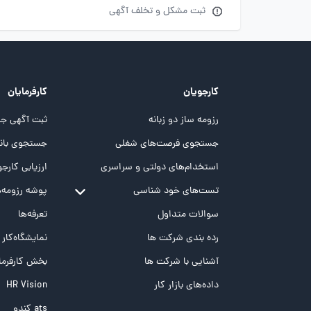
ثبت مشکل و تخلف آگهی
کارجویان
کارفرمایان
رزومه ساز دو زبانه
ثبت آگهی جد
جستجوی فرصت‌های شغلی
جستجوی بانک
استخدام‌های دولتی و سراسری
ارزیابی کارجو
تست‌های خود شناسی
پوشه‌‌ رزومه‌
تست MBTI
سوالات متداول
تعرفه‌ها
تست تیپ سنجی شغلی Holland
رده بندی شرکت ها
نمایشگاه‌کار
تست NEO
آشنایی با شرکت ها
بخش کارفرما
تست هوش های چندگانه
داده‌های بازار کار
HR Vision
تست هوش هیجانی Bar-On
ats کندو