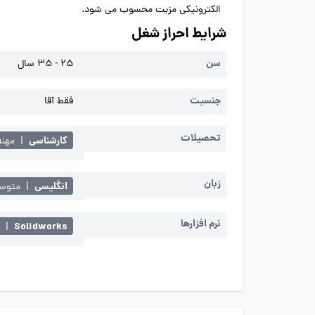
الکترونیکی مزیت محسوب می شود.
شرایط احراز شغل
سن
25 - 35 سال
جنسیت
فقط آقا
تحصیلات
کارشناسی
|
مهند
زبان
انگلیسی
|
متوسط 
نرم افزارها
Solidworks
|
م