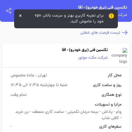
تکنسین فنی (برق خودرو) - آقا
شرکت مکث موتور
برای تجربه کاربری بهتر و سرعت بالاتر، vpn
خود را خاموش کنید.
لیست فرصت های شغلی
تکنسین فنی (برق خودرو) - آقا
شرکت مکث موتور
محل کار
تهران
، جاده مخصوص
روز و ساعت کاری
شنبه تا چهارشنبه 7:45 الی 16:45
نوع همکاری
تمام وقت
مزایا و تسهیلات
وام -
پاداش -
بیمه درمان تکمیلی -
ساعت کاری منعطف -
بن خرید
-
کافی شاپ
سفرهای کاری
-