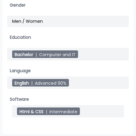
Gender
Men / Women
Education
Bachelor
|
Computer and IT
Language
English
|
Advanced 90%
Software
Html & CSS
|
Intermediate