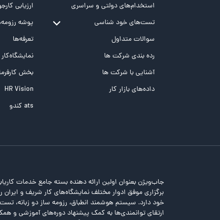
استخدام‌های دولتی و سراسری
ارزیابی کارجو
تست‌های خود شناسی
پوشه‌‌ رزومه‌
تست MBTI
سوالات متداول
تعرفه‌ها
تست تیپ سنجی شغلی Holland
رده بندی شرکت ها
نمایشگاه‌کار
تست NEO
آشنایی با شرکت ها
بخش کارفرما
تست هوش های چندگانه
داده‌های بازار کار
HR Vision
تست هوش هیجانی Bar-On
ats کندو
جاب‌ویژن بعنوان اولین ارائه دهنده بسته جامع خدمات کاریاب
برگزاری موفق ادوار مختلف نمایشگاه‌های کار شریف و ایران را 
خود دارد. سیستم هوشمند انطباق، رزومه ساز دو زبانه، تس
ارتقای توانمندی‌ها به کمک پیشنهاد دوره‌های آموزشی و همکا