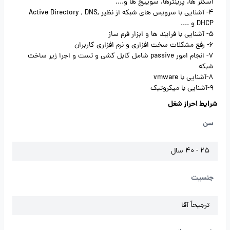
اسکنر ها، پرینترها، سوییچ ها و....
4- آشنایی با سرویس های شبکه از نظیر Active Directory , DNS,
DHCP و ....
5- آشنایی با فرایند ها و ابزار فرم ساز
6- رفع مشکلات سخت افزاری و نرم افزاری کاربران
7- انجام امور passive شامل کابل کشی و تست و اجرا زیر ساخت
شبکه
8-آشنایی با vmware
9-آشنایی با میکروتیک
شرایط احراز شغل
سن
25 - 40 سال
جنسیت
ترجیحاً آقا