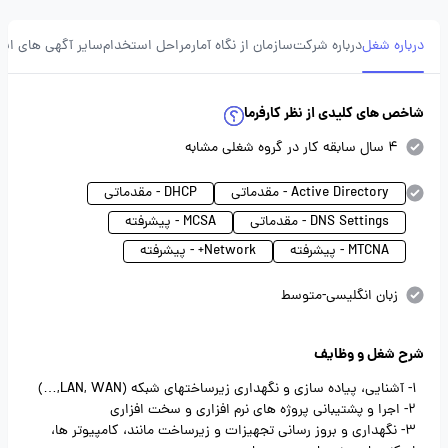
درباره شغل
درباره شرکت
سازمان از نگاه آمار
مراحل استخدام
سایر آگهی های ای
شاخص های کلیدی از نظر کارفرما
4 سال سابقه کار در گروه شغلی مشابه
Active Directory - مقدماتی
DHCP - مقدماتی
DNS Settings - مقدماتی
MCSA - پیشرفته
MTCNA - پیشرفته
Network+ - پیشرفته
زبان انگلیسی-متوسط
شرح شغل و وظایف
1- آشنایی، پیاده سازی و نگهداری زیرساختهای شبکه (LAN, WAN,…)
2- اجرا و پشتیبانی پروژه های نرم افزاری و سخت افزاری
3- نگهداری و بروز رسانی تجهیزات و زیرساخت مانند، کامپیوتر ها،