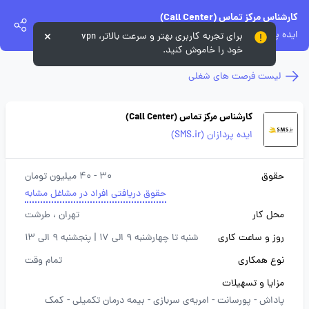
کارشناس مرکز تماس (Call Center)
ایده پردازان (SMS.ir)
برای تجربه کاربری بهتر و سرعت بالاتر، vpn
خود را خاموش کنید.
لیست فرصت های شغلی
کارشناس مرکز تماس (Call Center)
ایده پردازان (SMS.ir)
حقوق
30 - 40 میلیون تومان
حقوق دریافتی افراد در مشاغل مشابه
محل کار
تهران
، طرشت
روز و ساعت کاری
شنبه تا چهارشنبه 9 الی 17 | پنجشنبه 9 الی 13
نوع همکاری
تمام وقت
مزایا و تسهیلات
پاداش -
پورسانت -
امریه‌ی سربازی -
بیمه درمان تکمیلی -
کمک