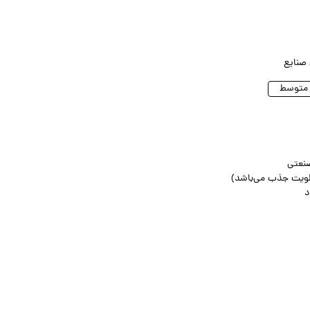
 صنایع
صنعتی
د