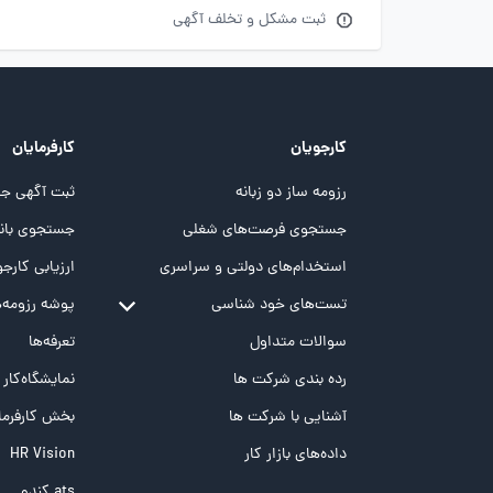
ثبت مشکل و تخلف آگهی
کارجویان
کارفرمایان
رزومه ساز دو زبانه
ثبت آگهی جد
جستجوی فرصت‌های شغلی
جستجوی بانک
استخدام‌های دولتی و سراسری
ارزیابی کارجو
تست‌های خود شناسی
پوشه‌‌ رزومه‌
تست MBTI
سوالات متداول
تعرفه‌ها
تست تیپ سنجی شغلی Holland
رده بندی شرکت ها
نمایشگاه‌کار
تست NEO
آشنایی با شرکت ها
بخش کارفرما
تست هوش های چندگانه
داده‌های بازار کار
HR Vision
تست هوش هیجانی Bar-On
ats کندو