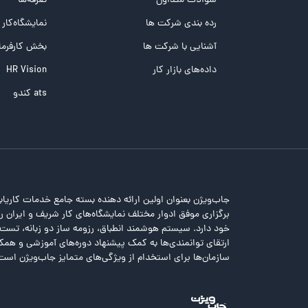
سوالات متداول
تعرفه‌ها
تست تیپ سنجی شغلی Holland
رده بندی شرکت ها
نمایشگاه‌کار
تست NEO
آشنایی با شرکت ها
بخش کارفرما
تست هوش های چندگانه
داده‌های بازار کار
HR Vision
تست هوش هیجانی Bar-On
ats کندو
جاب‌ویژن بعنوان اولین ارائه دهنده بسته جامع خدمات کاریاب
برگزاری موفق ادوار مختلف نمایشگاه‌های کار شریف و ایران را 
خود دارد. سیستم هوشمند انطباق، رزومه ساز دو زبانه، تس
ارتقای توانمندی‌ها به کمک پیشنهاد دوره‌های آموزشی و همکا
سازمان‌ها برای استخدام از ویژگی‌های متمایز جاب‌ویژن است