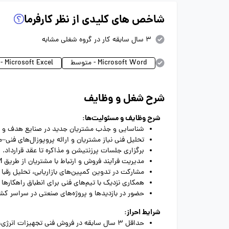
شاخص های کلیدی از نظر کارفرما
3 سال سابقه کار در گروه شغلی مشابه
Microsoft Word - متوسط
Microsoft Excel - متوسط
شرح شغل و وظایف
شرح وظایف و مسئولیت‌ها:
شناسایی و جذب مشتریان جدید در صنایع هدف و تو
تحلیل فنی نیاز مشتریان و ارائه پروپوزال‌های فنی–
برگزاری جلسات پرزنتیشن و مذاکره تا عقد قرارداد.
مدیریت فرآیند فروش و ارتباط با مشتریان از طریق CRM.
مشارکت در تدوین کمپین‌های بازاریابی، تحلیل رقبا و طراحی osition
همکاری نزدیک با تیم‌های فنی برای انطباق راهکارها ب
حضور در بازدیدها و پروژه‌های صنعتی در سراسر کشو
شرایط احراز:
حداقل 3 سال سابقه در فروش فنی تجهیزات انرژی، اتوماسیون صنعتی، یا نرم‌افزارهای BMS / SCADA / مانیتورینگ.