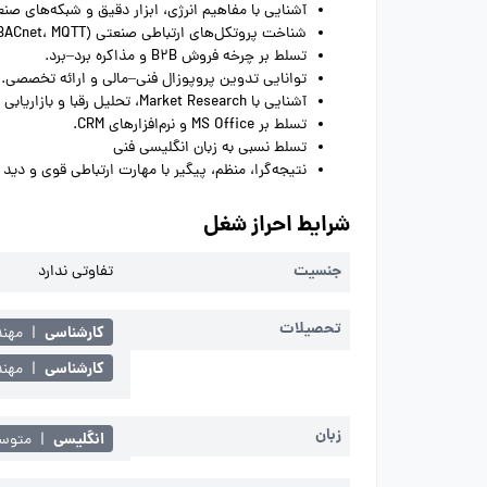
آشنایی با مفاهیم انرژی، ابزار دقیق و شبکه‌های صنع
شناخت پروتکل‌های ارتباطی صنعتی (Modbus، BACnet، MQTT و ...)
تسلط بر چرخه فروش B2B و مذاکره برد–برد.
توانایی تدوین پروپوزال فنی–مالی و ارائه تخصصی.
آشنایی با Market Research، تحلیل رقبا و بازاریابی صنعتی.
تسلط بر MS Office و نرم‌افزارهای CRM.
تسلط نسبی به زبان انگلیسی فنی
نتیجه‌گرا، منظم، پیگیر با مهارت ارتباطی قوی و دید 
شرایط احراز شغل
جنسیت
تفاوتی ندارد
تحصیلات
کارشناسی
|
مهن
کارشناسی
|
مهند
زبان
انگلیسی
|
متوسط 